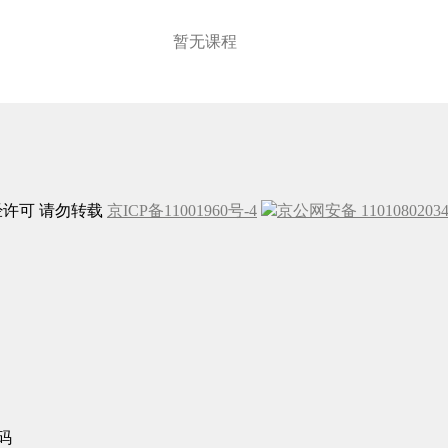
暂无课程
未经许可 请勿转载
京ICP备11001960号-4
京公网安备 1101080203
码