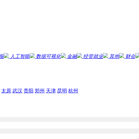
掘
人工智能
数据可视化
金融
经管就业
其他
财会
太原
武汉
贵阳
郑州
天津
昆明
杭州