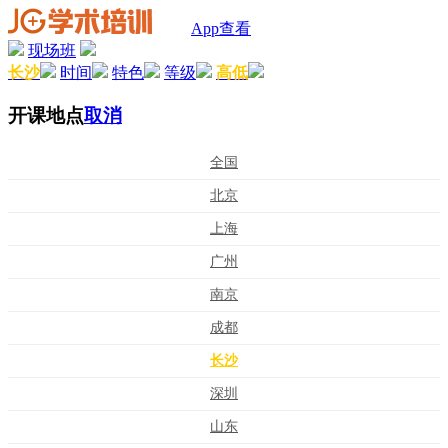
App查看
现场班
长沙
时间
特色
等级
高低
开课地点
取消
全国
北京
上海
广州
南京
成都
长沙
深圳
山东