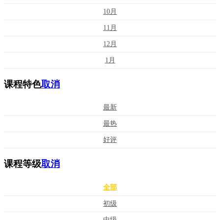
10月
11月
12月
1月
课程特色
取消
最新
最热
好评
课程等级
取消
全部
初级
中级