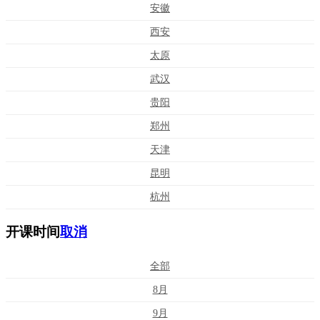
安徽
西安
太原
武汉
贵阳
郑州
天津
昆明
杭州
开课时间
取消
全部
8月
9月