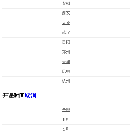
安徽
西安
太原
武汉
贵阳
郑州
天津
昆明
杭州
开课时间
取消
全部
8月
9月