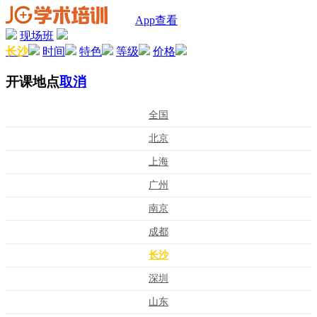
App查看
现场班
长沙
时间
特色
等级
价格
开课地点
取消
全国
北京
上海
广州
南京
成都
长沙
深圳
山东