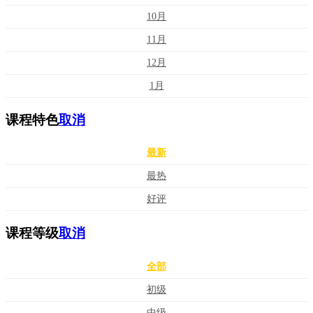
10月
11月
12月
1月
课程特色
取消
最新
最热
好评
课程等级
取消
全部
初级
中级