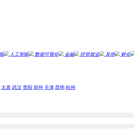
掘
人工智能
数据可视化
金融
经管就业
其他
财会
太原
武汉
贵阳
郑州
天津
昆明
杭州