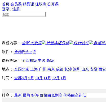
首页
会员课
精品课
现场班
公开课
登录
/
注册
课程内容：
全部
大数据
计量实证分析
统计软件
数据挖
软件：
全部
Python
R
课程等级：
全部
初级
中级
高级
地点：
全国
北京
上海
广州
南京
成都
长沙
深圳
山东
安徽
西安
时间：
全部
8月
9月
10月
11月
12月
1月
排序：
最新
最热
好评
价格由低到高
价格由高到低