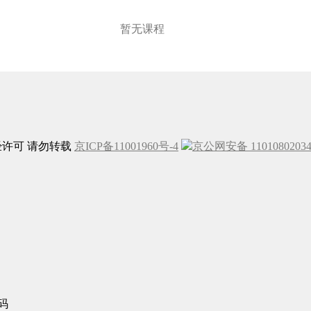
暂无课程
未经许可 请勿转载
京ICP备11001960号-4
京公网安备 1101080203
码