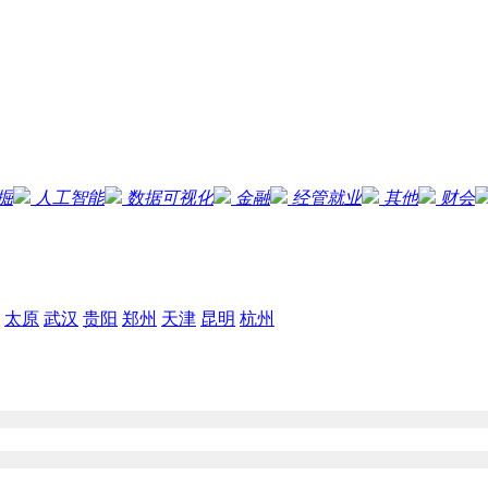
掘
人工智能
数据可视化
金融
经管就业
其他
财会
太原
武汉
贵阳
郑州
天津
昆明
杭州