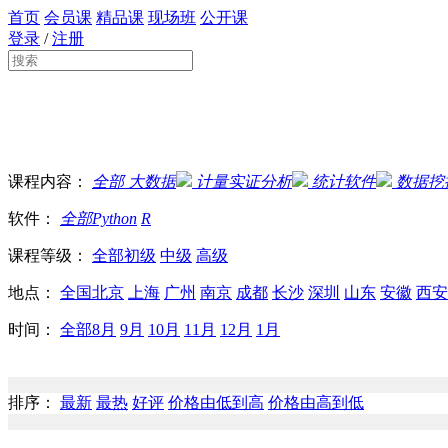
首页
会员课
精品课
现场班
公开课
登录
/
注册
课程内容：
全部
大数据
计量实证分析
统计软件
数据挖
软件：
全部
Python
R
课程等级：
全部
初级
中级
高级
地点：
全国
北京
上海
广州
南京
成都
长沙
深圳
山东
安徽
西安
时间：
全部
8月
9月
10月
11月
12月
1月
排序：
最新
最热
好评
价格由低到高
价格由高到低