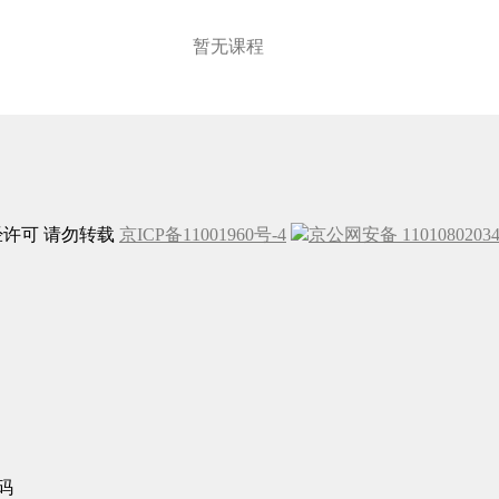
暂无课程
未经许可 请勿转载
京ICP备11001960号-4
京公网安备 1101080203
码