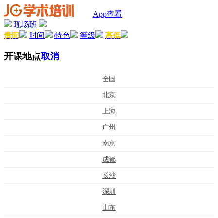
App查看
现场班
贵阳
时间
特色
等级
高低
开课地点
取消
全国
北京
上海
广州
南京
成都
长沙
深圳
山东