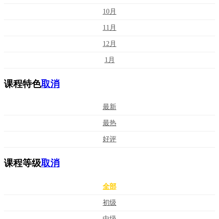
10月
11月
12月
1月
课程特色
取消
最新
最热
好评
课程等级
取消
全部
初级
中级