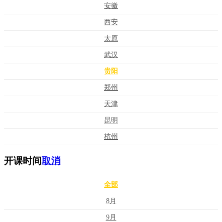
安徽
西安
太原
武汉
贵阳
郑州
天津
昆明
杭州
开课时间
取消
全部
8月
9月