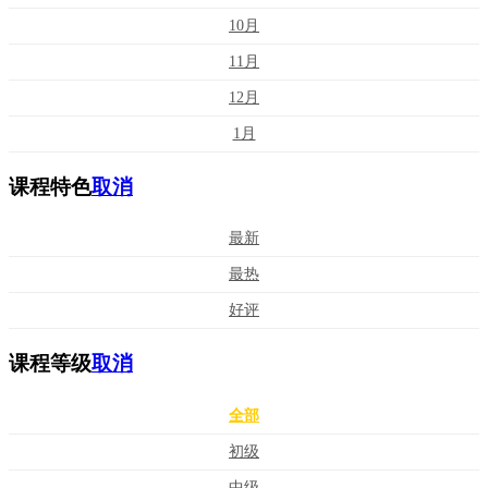
10月
11月
12月
1月
课程特色
取消
最新
最热
好评
课程等级
取消
全部
初级
中级