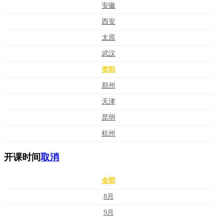
安徽
西安
太原
武汉
贵阳
郑州
天津
昆明
杭州
开课时间
取消
全部
8月
9月