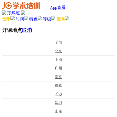
App查看
现场班
贵阳
时间
特色
等级
低高
开课地点
取消
全国
北京
上海
广州
南京
成都
长沙
深圳
山东