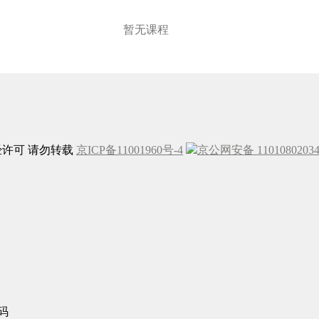
暂无课程
未经许可 请勿转载
京ICP备11001960号-4
京公网安备 1101080203
码