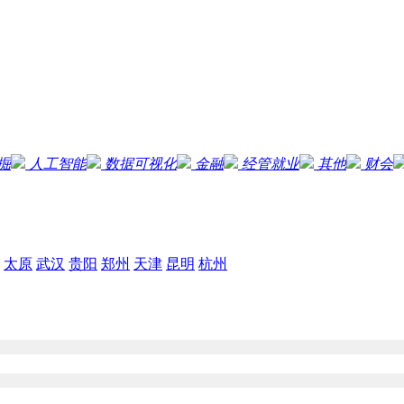
掘
人工智能
数据可视化
金融
经管就业
其他
财会
太原
武汉
贵阳
郑州
天津
昆明
杭州