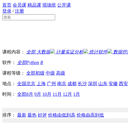
首页
会员课
精品课
现场班
公开课
登录
/
注册
课程内容：
全部
大数据
计量实证分析
统计软件
数据挖
软件：
全部
Python
R
课程等级：
全部
初级
中级
高级
地点：
全国
北京
上海
广州
南京
成都
长沙
深圳
山东
安徽
西安
时间：
全部
8月
9月
10月
11月
12月
1月
排序：
最新
最热
好评
价格由低到高
价格由高到低