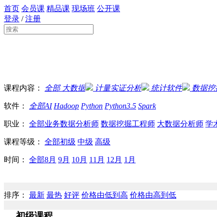
首页
会员课
精品课
现场班
公开课
登录
/
注册
课程内容：
全部
大数据
计量实证分析
统计软件
数据挖
软件：
全部
AI
Hadoop
Python
Python3.5
Spark
职业：
全部
业务数据分析师
数据挖掘工程师
大数据分析师
学
课程等级：
全部
初级
中级
高级
时间：
全部
8月
9月
10月
11月
12月
1月
排序：
最新
最热
好评
价格由低到高
价格由高到低
初级课程