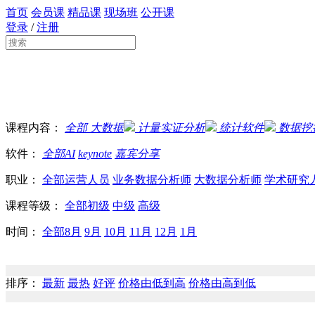
首页
会员课
精品课
现场班
公开课
登录
/
注册
课程内容：
全部
大数据
计量实证分析
统计软件
数据挖
软件：
全部
AI
keynote
嘉宾分享
职业：
全部
运营人员
业务数据分析师
大数据分析师
学术研究
课程等级：
全部
初级
中级
高级
时间：
全部
8月
9月
10月
11月
12月
1月
排序：
最新
最热
好评
价格由低到高
价格由高到低