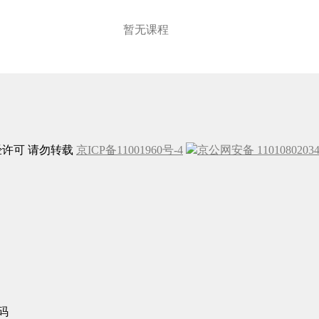
暂无课程
未经许可 请勿转载
京ICP备11001960号-4
京公网安备 1101080203
码