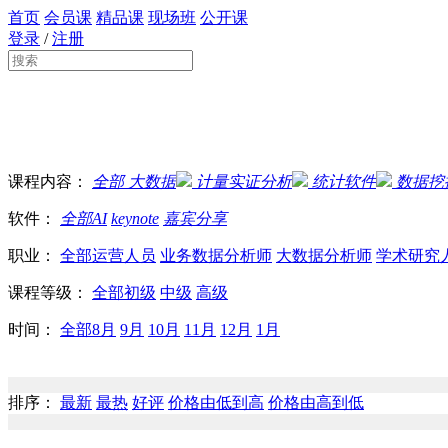
首页
会员课
精品课
现场班
公开课
登录
/
注册
课程内容：
全部
大数据
计量实证分析
统计软件
数据挖
软件：
全部
AI
keynote
嘉宾分享
职业：
全部
运营人员
业务数据分析师
大数据分析师
学术研究
课程等级：
全部
初级
中级
高级
时间：
全部
8月
9月
10月
11月
12月
1月
排序：
最新
最热
好评
价格由低到高
价格由高到低