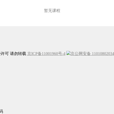
暂无课程
未经许可 请勿转载
京ICP备11001960号-4
京公网安备 1101080203
码