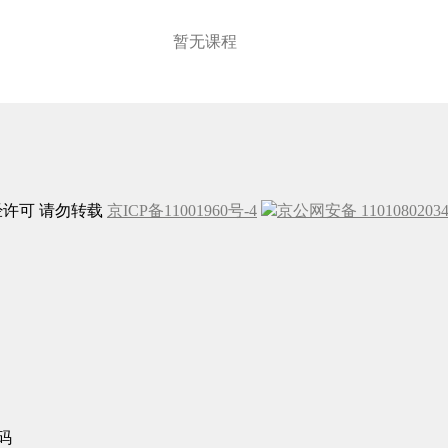
暂无课程
未经许可 请勿转载
京ICP备11001960号-4
京公网安备 1101080203
码