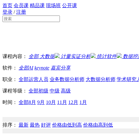
首页
会员课
精品课
现场班
公开课
登录
/
注册
课程内容：
全部
大数据
计量实证分析
统计软件
数据挖
软件：
全部
AI
keynote
嘉宾分享
职业：
全部
运营人员
业务数据分析师
大数据分析师
学术研究
课程等级：
全部
初级
中级
高级
时间：
全部
8月
9月
10月
11月
12月
1月
排序：
最新
最热
好评
价格由低到高
价格由高到低