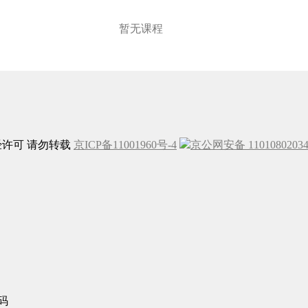
暂无课程
未经许可 请勿转载
京ICP备11001960号-4
京公网安备 1101080203
码