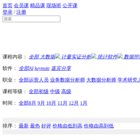
首页
会员课
精品课
现场班
公开课
登录
/
注册
课程内容：
全部
大数据
计量实证分析
统计软件
数据挖
软件：
全部
AI
keynote
嘉宾分享
职业：
全部
运营人员
业务数据分析师
大数据分析师
学术研究
课程等级：
全部
初级
中级
高级
时间：
全部
8月
9月
10月
11月
12月
1月
排序：
最新
最热
好评
价格由低到高
价格由高到低