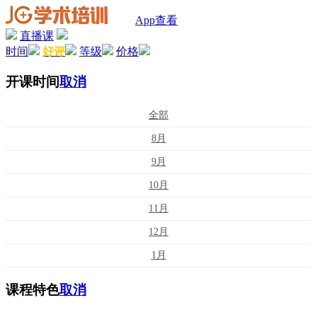
App查看
直播课
时间
好评
等级
价格
开课时间
取消
全部
8月
9月
10月
11月
12月
1月
课程特色
取消