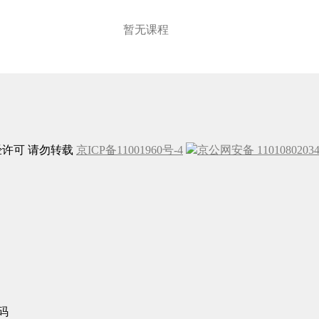
暂无课程
未经许可 请勿转载
京ICP备11001960号-4
京公网安备 1101080203
码