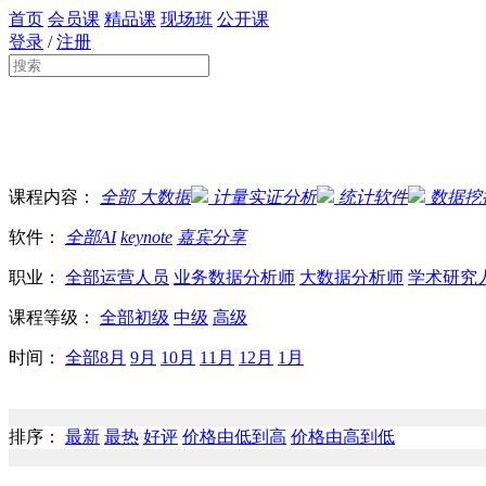
首页
会员课
精品课
现场班
公开课
登录
/
注册
课程内容：
全部
大数据
计量实证分析
统计软件
数据挖
软件：
全部
AI
keynote
嘉宾分享
职业：
全部
运营人员
业务数据分析师
大数据分析师
学术研究
课程等级：
全部
初级
中级
高级
时间：
全部
8月
9月
10月
11月
12月
1月
排序：
最新
最热
好评
价格由低到高
价格由高到低