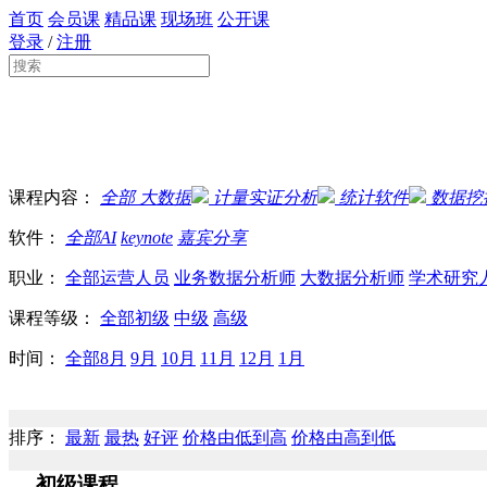
首页
会员课
精品课
现场班
公开课
登录
/
注册
课程内容：
全部
大数据
计量实证分析
统计软件
数据挖
软件：
全部
AI
keynote
嘉宾分享
职业：
全部
运营人员
业务数据分析师
大数据分析师
学术研究
课程等级：
全部
初级
中级
高级
时间：
全部
8月
9月
10月
11月
12月
1月
排序：
最新
最热
好评
价格由低到高
价格由高到低
初级课程