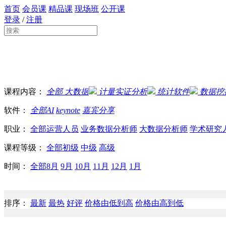
首页
会员课
精品课
现场班
公开课
登录
/
注册
课程内容：
全部
大数据
计量实证分析
统计软件
数据挖
软件：
全部
AI
keynote
嘉宾分享
职业：
全部
运营人员
业务数据分析师
大数据分析师
学术研究
课程等级：
全部
初级
中级
高级
时间：
全部
8月
9月
10月
11月
12月
1月
排序：
最新
最热
好评
价格由低到高
价格由高到低