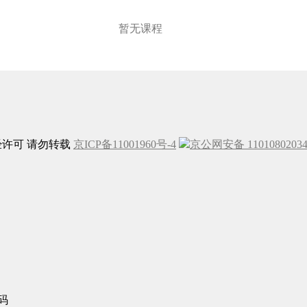
暂无课程
未经许可 请勿转载
京ICP备11001960号-4
京公网安备 1101080203
码