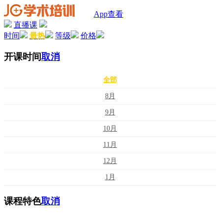
App查看
直播课
时间
最热
等级
价格
开课时间
取消
全部
8月
9月
10月
11月
12月
1月
课程特色
取消