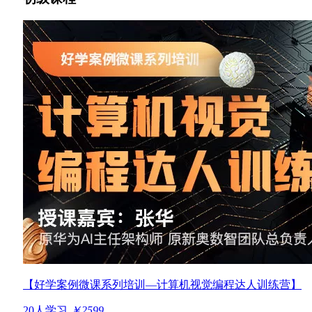
【好学案例微课系列培训—计算机视觉编程达人训练营】
20人学习
￥2599