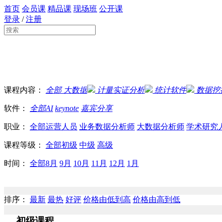
首页
会员课
精品课
现场班
公开课
登录
/
注册
课程内容：
全部
大数据
计量实证分析
统计软件
数据挖
软件：
全部
AI
keynote
嘉宾分享
职业：
全部
运营人员
业务数据分析师
大数据分析师
学术研究
课程等级：
全部
初级
中级
高级
时间：
全部
8月
9月
10月
11月
12月
1月
排序：
最新
最热
好评
价格由低到高
价格由高到低
初级课程