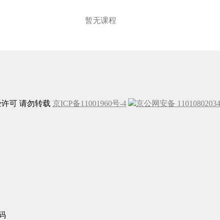
暂无课程
未经许可 请勿转载
京ICP备11001960号-4
京公网安备 1101080203
码