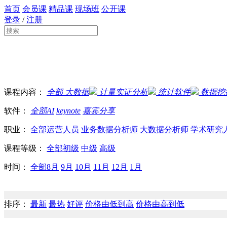
首页
会员课
精品课
现场班
公开课
登录
/
注册
课程内容：
全部
大数据
计量实证分析
统计软件
数据挖
软件：
全部
AI
keynote
嘉宾分享
职业：
全部
运营人员
业务数据分析师
大数据分析师
学术研究
课程等级：
全部
初级
中级
高级
时间：
全部
8月
9月
10月
11月
12月
1月
排序：
最新
最热
好评
价格由低到高
价格由高到低