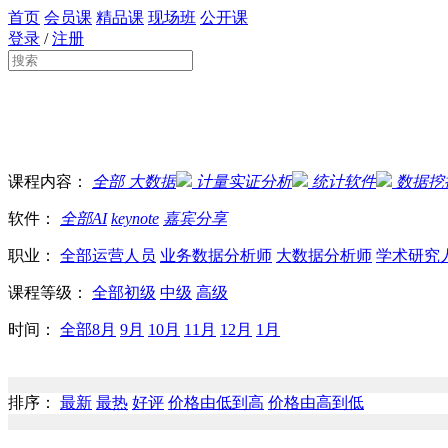
首页
会员课
精品课
现场班
公开课
登录
/
注册
课程内容：
全部
大数据
计量实证分析
统计软件
数据挖
软件：
全部
AI
keynote
嘉宾分享
职业：
全部
运营人员
业务数据分析师
大数据分析师
学术研究
课程等级：
全部
初级
中级
高级
时间：
全部
8月
9月
10月
11月
12月
1月
排序：
最新
最热
好评
价格由低到高
价格由高到低