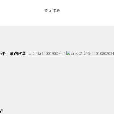
暂无课程
未经许可 请勿转载
京ICP备11001960号-4
京公网安备 1101080203
码