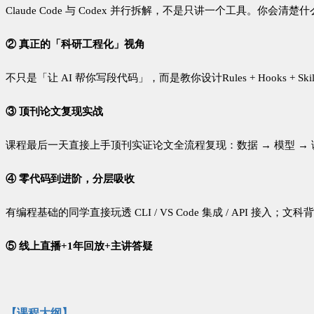
Claude Code
与
Codex
并行拆解，不是只讲一个工具。你会清楚什
②
真正的「科研工程化」视角
不只是「让
AI
帮你写段代码」，而是教你设计
Rules + Hooks + Ski
③
顶刊论文复现实战
课程最后一天直接上手顶刊实证论文全流程复现：数据
→
模型
→
④
零代码到进阶，分层吸收
有编程基础的同学直接玩透
CLI / VS Code
集成
/ API
接入；文科背
⑤ 线上直播+1年回放+主讲答疑
【课程大纲】