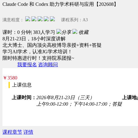
Claude Code 和 Codex 助力学术科研与应用【202608】
满意程度：
课程系列：
A3
课时：0 分钟| 383人学习
分享
收藏
8月21-23日，18小时深度讲解
北大博士、国内顶尖高校博导亲授+资料+答疑
学习AI学术，认准JG学术培训！
限时特惠进行时！支持院系团报~
我要报名
咨询顾问
￥3580
上课信息
上课时间：
2026年8月21-23日（三天）
上课地
上午9:00-12:00；下午14:00-17:00；答疑
课程章节
详情