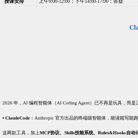
授课安排
上午9:00-12:00；下午14:00-17:00；答疑
C
2026
年，
AI
编程智能体（
AI Coding Agent
）已不再是玩具，而是
▪
C
l
a
u
d
e
C
o
d
e
：
Anthropic
官方出品的终端级智能体，能读能写能
这两款工具，加上
M
C
P
协议、
S
k
i
l
l
s
技能系统、
R
u
l
e
s
&
H
o
o
k
s
自动