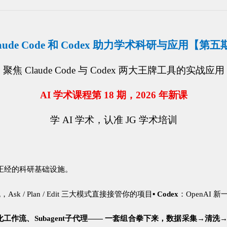
laude Code 和 Codex 助力学术科研与应用【第五
聚焦 Claude Code 与 Codex 两大王牌工具的实战应用
AI 学术课程第 18 期，2026 年新课
学 AI 学术，认准 JG 学术培训
正经的科研基础设施
。
跑，
Ask / Plan / Edit
三大模式直接接管你的项目
▪
C
o
d
e
x
：
OpenAI
新
化工作流、
S
u
b
a
g
e
n
t
子代理
——
一套组合拳下来，
数据采集
→
清洗