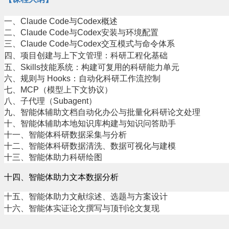
一、Claude Code与Codex概述
二、
Claude Code
与
Codex
安装与环境配置
三、
Claude Code
与
Codex
交互模式与命令体系
四、项目创建与上下文管理：科研工程化基础
五、
Skills
技能系统：构建可复用的科研能力单元
六、规则与
Hooks
：自动化科研工作流控制
七、
MCP
（模型上下文协议）
八、子代理（
Subagent
）
九、
智能体辅助文档自动化办公与批量化科研论文处理
十、
智能体辅助本地知识库构建与知识问答助手
十一、
智能体科研数据采集与分析
十二、
智能体科研数据清洗、数据可视化与建模
十三、
智能体助力科研绘图
十四、智能体助力文本数据分析
十五、智能体助力文献综述、选题与方案设计
十六、智能体实证论文撰写与顶刊论文复现