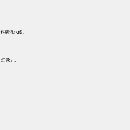
的科研流水线。
I
幻觉」。
。