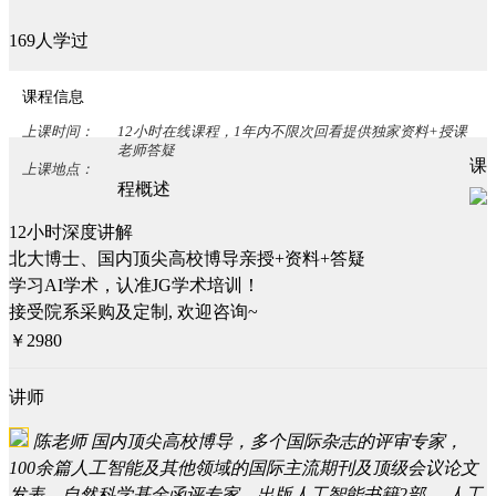
169人学过
课程信息
上课时间：
12小时在线课程，1年内不限次回看提供独家资料+授课
老师答疑
课
上课地点：
程概述
12小时深度讲解
北大博士、国内顶尖高校博导亲授+资料+答疑
学习AI学术，认准JG学术培训！
接受院系采购及定制, 欢迎咨询~
￥2980
讲师
陈老师
国内顶尖高校博导，多个国际杂志的评审专家，
100余篇人工智能及其他领域的国际主流期刊及顶级会议论文
发表，自然科学基金函评专家，出版人工智能书籍2部。 人工