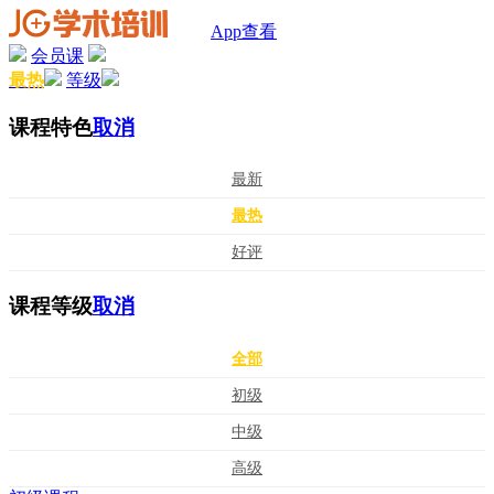
App查看
会员课
最热
等级
课程特色
取消
最新
最热
好评
课程等级
取消
全部
初级
中级
高级