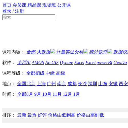
首页
会员课
精品课
现场班
公开课
登录
/
注册
课程内容：
全部
大数据
计量实证分析
统计软件
数据挖
软件：
全部
AI
AMOS
ArcGIS
Dynare
Excel
Excel powerBI
GeoDa
课程等级：
全部
初级
中级
高级
地点：
全国
北京
上海
广州
南京
成都
长沙
深圳
山东
安徽
西安
时间：
全部
8月
9月
10月
11月
12月
1月
排序：
最新
最热
好评
价格由低到高
价格由高到低