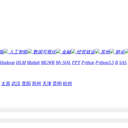
掘
人工智能
数据可视化
金融
经管就业
其他
财会
Hadoop
HLM
Matlab
MGWR
My SQL
PPT
Python
Python3.5
R
SAS
太原
武汉
贵阳
郑州
天津
昆明
杭州