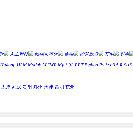
掘
人工智能
数据可视化
金融
经管就业
其他
财会
Hadoop
HLM
Matlab
MGWR
My SQL
PPT
Python
Python3.5
R
SAS
太原
武汉
贵阳
郑州
天津
昆明
杭州