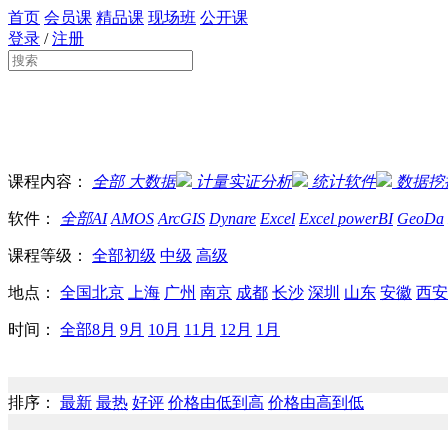
首页
会员课
精品课
现场班
公开课
登录
/
注册
课程内容：
全部
大数据
计量实证分析
统计软件
数据挖
软件：
全部
AI
AMOS
ArcGIS
Dynare
Excel
Excel powerBI
GeoDa
课程等级：
全部
初级
中级
高级
地点：
全国
北京
上海
广州
南京
成都
长沙
深圳
山东
安徽
西安
时间：
全部
8月
9月
10月
11月
12月
1月
排序：
最新
最热
好评
价格由低到高
价格由高到低