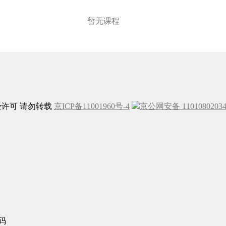
暂无课程
未经许可 请勿转载
京ICP备11001960号-4
京公网安备 1101080203
码