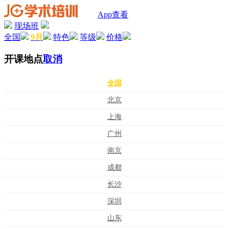
App查看
现场班
全国
9月
特色
等级
价格
开课地点
取消
全国
北京
上海
广州
南京
成都
长沙
深圳
山东