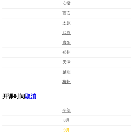
安徽
西安
太原
武汉
贵阳
郑州
天津
昆明
杭州
开课时间
取消
全部
8月
9月