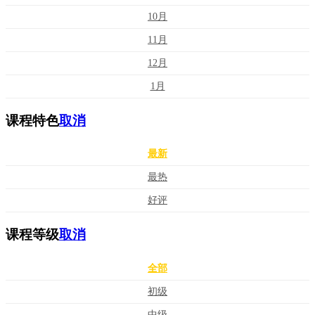
10月
11月
12月
1月
课程特色
取消
最新
最热
好评
课程等级
取消
全部
初级
中级