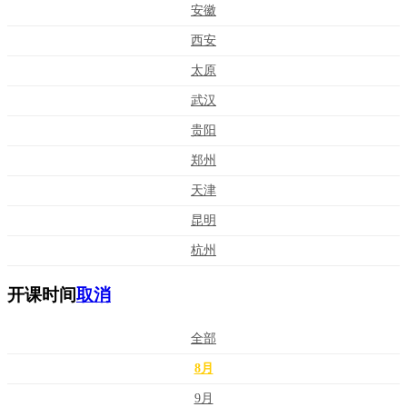
安徽
西安
太原
武汉
贵阳
郑州
天津
昆明
杭州
开课时间
取消
全部
8月
9月