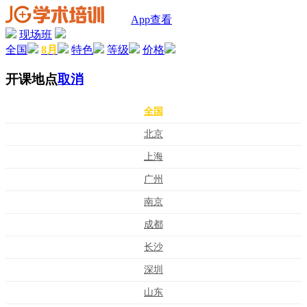
App查看
现场班
全国
8月
特色
等级
价格
开课地点
取消
全国
北京
上海
广州
南京
成都
长沙
深圳
山东