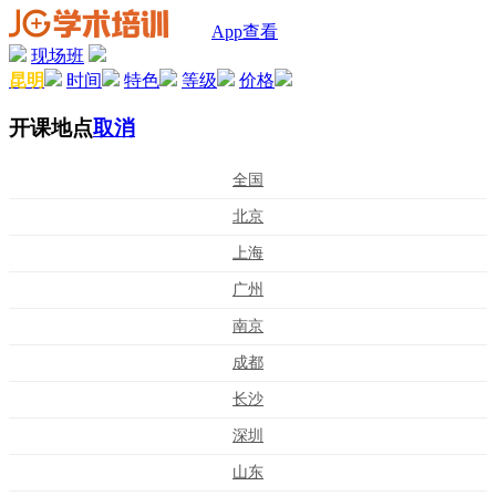
App查看
现场班
昆明
时间
特色
等级
价格
开课地点
取消
全国
北京
上海
广州
南京
成都
长沙
深圳
山东