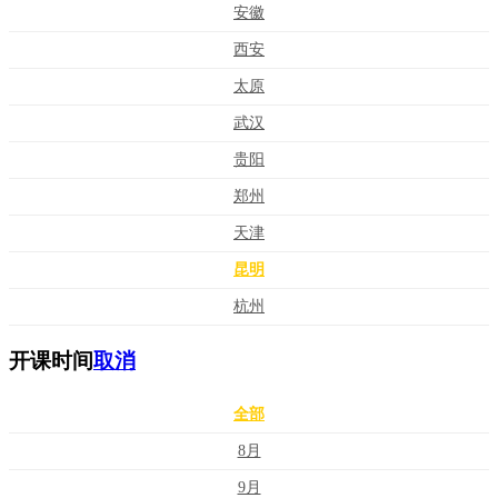
安徽
西安
太原
武汉
贵阳
郑州
天津
昆明
杭州
开课时间
取消
全部
8月
9月