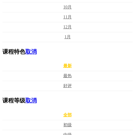
10月
11月
12月
1月
课程特色
取消
最新
最热
好评
课程等级
取消
全部
初级
中级