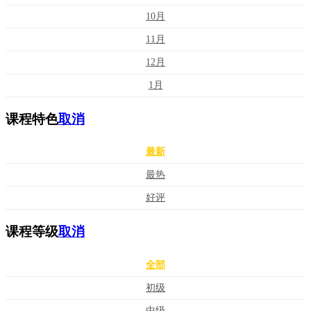
10月
11月
12月
1月
课程特色
取消
最新
最热
好评
课程等级
取消
全部
初级
中级