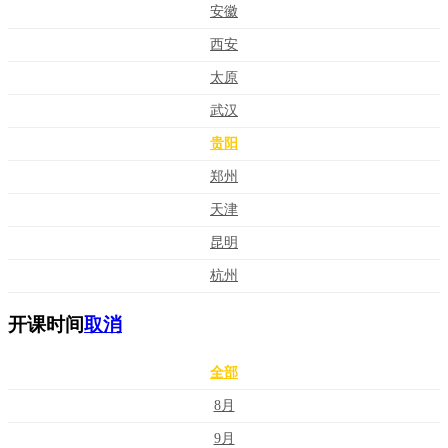
安徽
西安
太原
武汉
贵阳
郑州
天津
昆明
杭州
开课时间
取消
全部
8月
9月