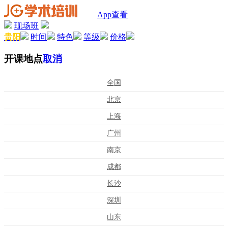
App查看
现场班
贵阳
时间
特色
等级
价格
开课地点
取消
全国
北京
上海
广州
南京
成都
长沙
深圳
山东