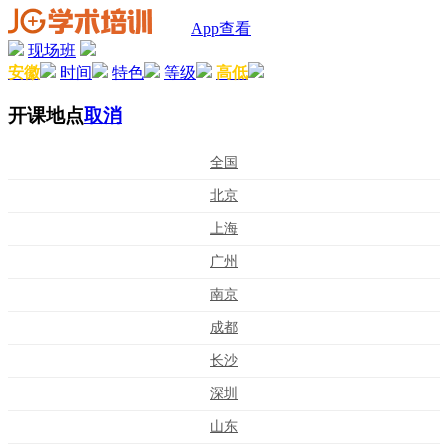
App查看
现场班
安徽
时间
特色
等级
高低
开课地点
取消
全国
北京
上海
广州
南京
成都
长沙
深圳
山东