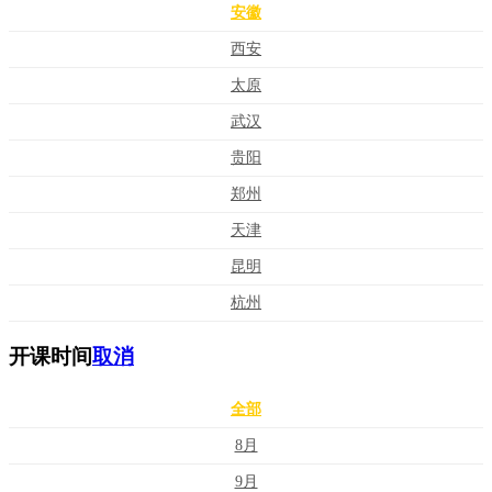
安徽
西安
太原
武汉
贵阳
郑州
天津
昆明
杭州
开课时间
取消
全部
8月
9月