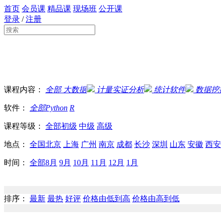
首页
会员课
精品课
现场班
公开课
登录
/
注册
课程内容：
全部
大数据
计量实证分析
统计软件
数据挖
软件：
全部
Python
R
课程等级：
全部
初级
中级
高级
地点：
全国
北京
上海
广州
南京
成都
长沙
深圳
山东
安徽
西安
时间：
全部
8月
9月
10月
11月
12月
1月
排序：
最新
最热
好评
价格由低到高
价格由高到低