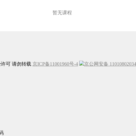
暂无课程
未经许可 请勿转载
京ICP备11001960号-4
京公网安备 1101080203
码