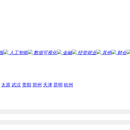
掘
人工智能
数据可视化
金融
经管就业
其他
财会
太原
武汉
贵阳
郑州
天津
昆明
杭州