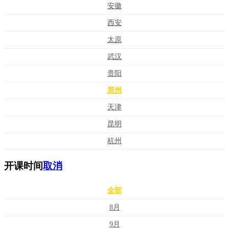
安徽
西安
太原
武汉
贵阳
郑州
天津
昆明
杭州
开课时间
取消
全部
8月
9月