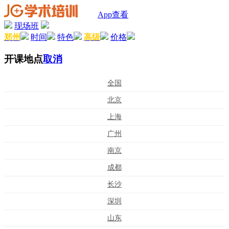
App查看
现场班
郑州
时间
特色
高级
价格
开课地点
取消
全国
北京
上海
广州
南京
成都
长沙
深圳
山东