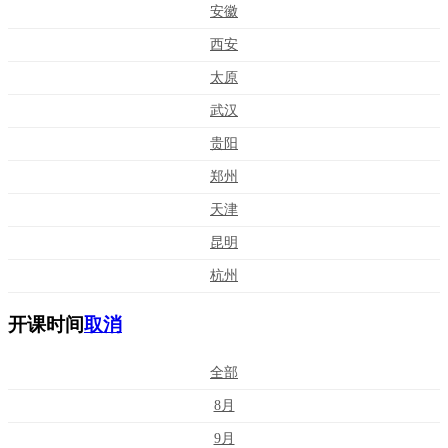
安徽
西安
太原
武汉
贵阳
郑州
天津
昆明
杭州
开课时间
取消
全部
8月
9月