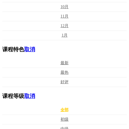
10月
11月
12月
1月
课程特色
取消
最新
最热
好评
课程等级
取消
全部
初级
中级