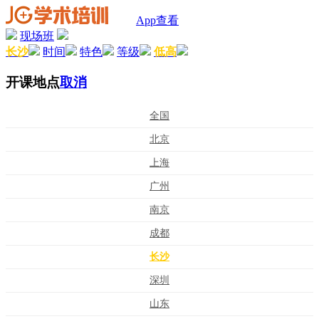
App查看
现场班
长沙
时间
特色
等级
低高
开课地点
取消
全国
北京
上海
广州
南京
成都
长沙
深圳
山东