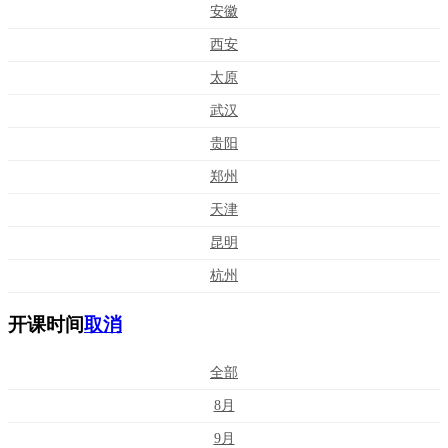
安徽
西安
太原
武汉
贵阳
郑州
天津
昆明
杭州
开课时间
取消
全部
8月
9月