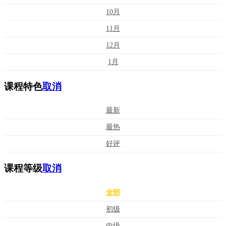
10月
11月
12月
1月
课程特色
取消
最新
最热
好评
课程等级
取消
全部
初级
中级