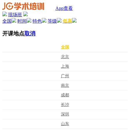
App查看
现场班
全国
时间
特色
等级
低高
开课地点
取消
全国
北京
上海
广州
南京
成都
长沙
深圳
山东