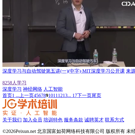
深度学习与自动驾驶第五讲(一)(中字)·MIT深度学习公开课
来源
8258人学习
深度学习
神经网络
人工智能
首页
1 ...
上一页
4
5
6
7
8
9
10
11
12
13
... 17
下一页
尾页
关于我们
加入会员
培训特色
服务条款
诚聘英才
联系方式
©
2026Peixun.net 北京国富如荷网络科技有限公司 版权所有 