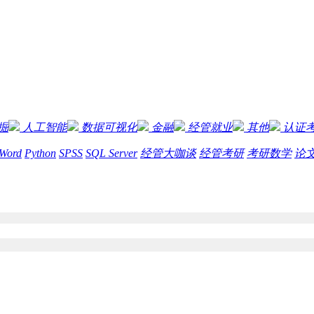
掘
人工智能
数据可视化
金融
经管就业
其他
认证
-Word
Python
SPSS
SQL Server
经管大咖谈
经管考研
考研数学
论