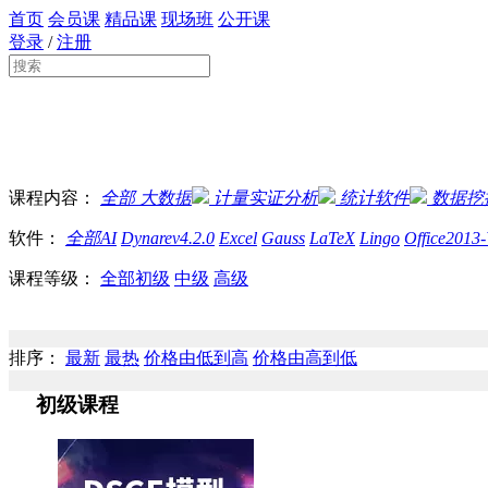
首页
会员课
精品课
现场班
公开课
登录
/
注册
课程内容：
全部
大数据
计量实证分析
统计软件
数据挖
软件：
全部
AI
Dynarev4.2.0
Excel
Gauss
LaTeX
Lingo
Office2013
课程等级：
全部
初级
中级
高级
排序：
最新
最热
价格由低到高
价格由高到低
初级课程