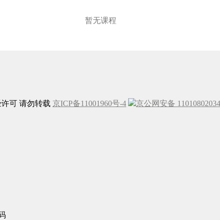
暂无课程
未经许可 请勿转载
京ICP备11001960号-4
京公网安备 1101080203
码