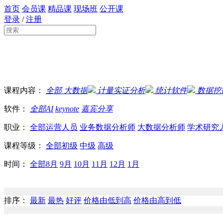
首页
会员课
精品课
现场班
公开课
登录
/
注册
课程内容：
全部
大数据
计量实证分析
统计软件
数据挖
软件：
全部
AI
keynote
嘉宾分享
职业：
全部
运营人员
业务数据分析师
大数据分析师
学术研究
课程等级：
全部
初级
中级
高级
时间：
全部
8月
9月
10月
11月
12月
1月
排序：
最新
最热
好评
价格由低到高
价格由高到低