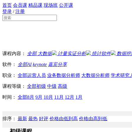
首页
会员课
精品课
现场班
公开课
登录
/
注册
课程内容：
全部
大数据
计量实证分析
统计软件
数据挖
软件：
全部
AI
keynote
嘉宾分享
职业：
全部
运营人员
业务数据分析师
大数据分析师
学术研究
课程等级：
全部
初级
中级
高级
时间：
全部
8月
9月
10月
11月
12月
1月
排序：
最新
最热
好评
价格由低到高
价格由高到低
初级课程