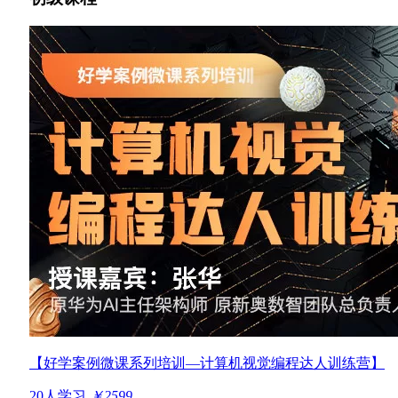
【好学案例微课系列培训—计算机视觉编程达人训练营】
20人学习
￥2599