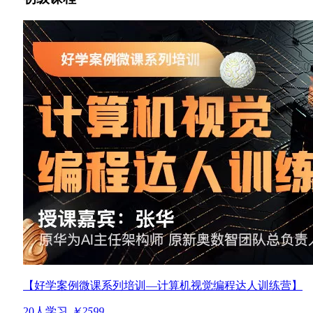
【好学案例微课系列培训—计算机视觉编程达人训练营】
20人学习
￥2599