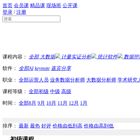
首页
会员课
精品课
现场班
公开课
登录
/
注册
课程内容：
全部
大数据
计量实证分析
统计软件
数据挖
软件：
全部
AI
keynote
嘉宾分享
职业：
全部
运营人员
业务数据分析师
大数据分析师
学术研究
课程等级：
全部
初级
中级
高级
时间：
全部
8月
9月
10月
11月
12月
1月
排序：
最新
最热
好评
价格由低到高
价格由高到低
初级课程