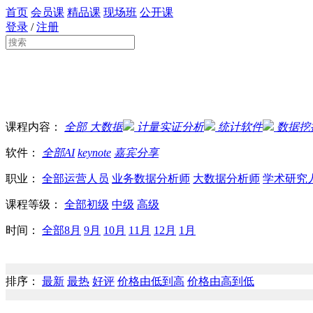
首页
会员课
精品课
现场班
公开课
登录
/
注册
课程内容：
全部
大数据
计量实证分析
统计软件
数据挖
软件：
全部
AI
keynote
嘉宾分享
职业：
全部
运营人员
业务数据分析师
大数据分析师
学术研究
课程等级：
全部
初级
中级
高级
时间：
全部
8月
9月
10月
11月
12月
1月
排序：
最新
最热
好评
价格由低到高
价格由高到低