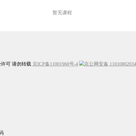
暂无课程
未经许可 请勿转载
京ICP备11001960号-4
京公网安备 1101080203
码