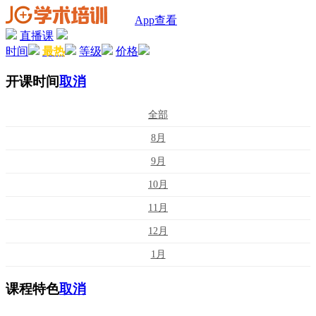
App查看
直播课
时间
最热
等级
价格
开课时间
取消
全部
8月
9月
10月
11月
12月
1月
课程特色
取消