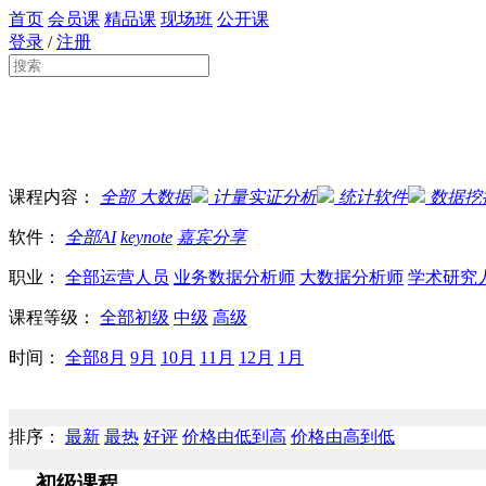
首页
会员课
精品课
现场班
公开课
登录
/
注册
课程内容：
全部
大数据
计量实证分析
统计软件
数据挖
软件：
全部
AI
keynote
嘉宾分享
职业：
全部
运营人员
业务数据分析师
大数据分析师
学术研究
课程等级：
全部
初级
中级
高级
时间：
全部
8月
9月
10月
11月
12月
1月
排序：
最新
最热
好评
价格由低到高
价格由高到低
初级课程