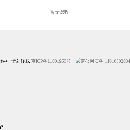
暂无课程
未经许可 请勿转载
京ICP备11001960号-4
京公网安备 1101080203
码