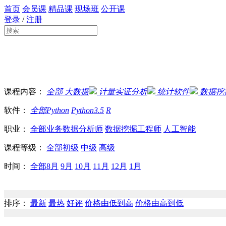
首页
会员课
精品课
现场班
公开课
登录
/
注册
课程内容：
全部
大数据
计量实证分析
统计软件
数据挖
软件：
全部
Python
Python3.5
R
职业：
全部
业务数据分析师
数据挖掘工程师
人工智能
课程等级：
全部
初级
中级
高级
时间：
全部
8月
9月
10月
11月
12月
1月
排序：
最新
最热
好评
价格由低到高
价格由高到低