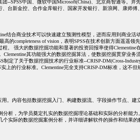
集团
--SPSS
中国、微软中国
Microsoft(China)
、北京商智通等。并
行、台新金控、合作金库银行、国家开发银行、新浪网、康师傅
ine
结合商业技术可以快速建立预测性模型，进而应用到商业活
最高的
completeness of vision
，表明
SPSS
在技术创新方面遥遥领
过程。 强大的数据挖掘功能和显著的投资回报率使得
Clementine
，
Clementine
其功能强大的数据挖掘算法，使数据挖掘贯穿业务
SS
制定了关于数据挖掘技术的行业标准
--CRISP-DM(Cross-Industry 
事实上的行业标准。
Clementine
完全支持
CRISP-DM
标准，这不但
应用。内容包括数据挖掘入门、构建数据流、字段操作节点、建
例分析，为学员奠定扎实的数据挖掘理论基础和实际的分析能力
几个实际的数据挖掘案例分析，并详细讲解软件的操作和结果的