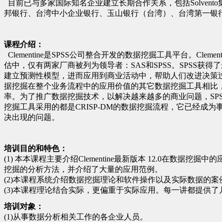
目前已与多家国际知名企业建立长期合作关系，包括
Solvento
邦银行、台湾中小企业银行、玉山银行（台湾）、台湾第一银
课程介绍：
Clementine
是
SPSS
公司整合开发的数据挖掘工具平台。
Clement
估中，仅有两家厂商被列为领导者：
SAS
和
SPSS
。
SPSS
获得了
建立预测性模型，进而应用到商业活动中，帮助人们改进决策
据挖掘在整个业务流程中的应用价值的其它数据挖掘工具相比
率。为了推广数据挖掘技术，以解决越来越多的商业问题，
SP
挖掘工具采用的都是
CRISP-DM
的数据挖掘流程，它已经成为
决出现的问题。
培训目的和特色：
(1)
本本课程主要介绍
Clementine
最新版本
12.0
在数据挖掘中的
挖掘的分析方法，并介绍了大量的应用范例。
(2)
本课程系统介绍数据挖掘理论和软件操作以及实际数据的案
(3)
本课程理论结合实际，更偏重于实际应用。每一讲都提供了
培训对象：
(1)
从事数据分析相关工作的各企业人员。