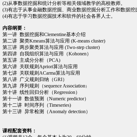
(2)
从事数据挖掘和统计分析等相关领域教学的高校教师。
(3)
有志于从事金融数据挖掘、商业数据挖掘分析工作和数据挖
(4)
有志于学习数据挖掘技术和软件的社会各界人士。
内容纲要：
第一讲
数据挖掘和
Clementine
基本介绍
第二讲
聚类
Kmeans
算法与应用
(K-means cluster)
第三讲
两步聚类算法与应用
(Two-step cluster)
第四讲
自我组织算法与应用（
Kohonen
）
第五讲
主成分分析（
PCA)
第六讲
关联规则
Apriori
算法与应用
第七讲
关联规则
ACarma
算法与应用
第八讲
广义规则归纳（
GRI
）
第九讲
序列规则（
sequence Association
）
第十讲
线性回归分析（
Regression
）
第十一讲
数值预测（
Numeric predictor
）
第十二讲
时间序列（
Timeseries)
第十三讲
异常检测（
Anomaly detection
）
课程配套资料：