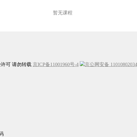
暂无课程
未经许可 请勿转载
京ICP备11001960号-4
京公网安备 1101080203
码