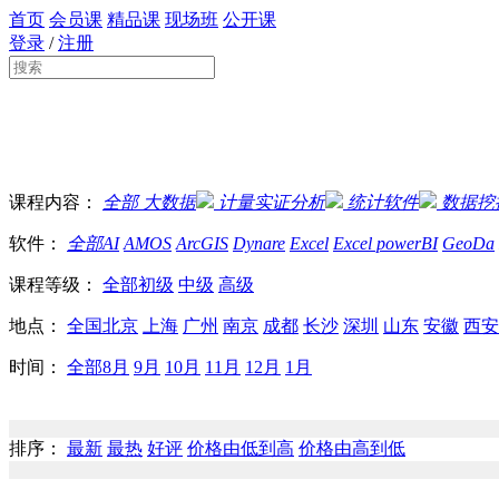
首页
会员课
精品课
现场班
公开课
登录
/
注册
课程内容：
全部
大数据
计量实证分析
统计软件
数据挖
软件：
全部
AI
AMOS
ArcGIS
Dynare
Excel
Excel powerBI
GeoDa
课程等级：
全部
初级
中级
高级
地点：
全国
北京
上海
广州
南京
成都
长沙
深圳
山东
安徽
西安
时间：
全部
8月
9月
10月
11月
12月
1月
排序：
最新
最热
好评
价格由低到高
价格由高到低