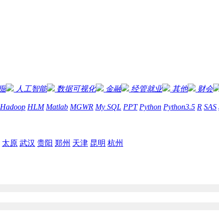
掘
人工智能
数据可视化
金融
经管就业
其他
财会
Hadoop
HLM
Matlab
MGWR
My SQL
PPT
Python
Python3.5
R
SAS
太原
武汉
贵阳
郑州
天津
昆明
杭州