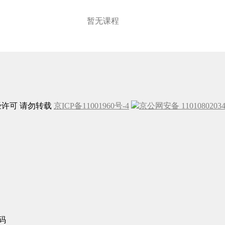
暂无课程
未经许可 请勿转载
京ICP备11001960号-4
京公网安备 1101080203
码