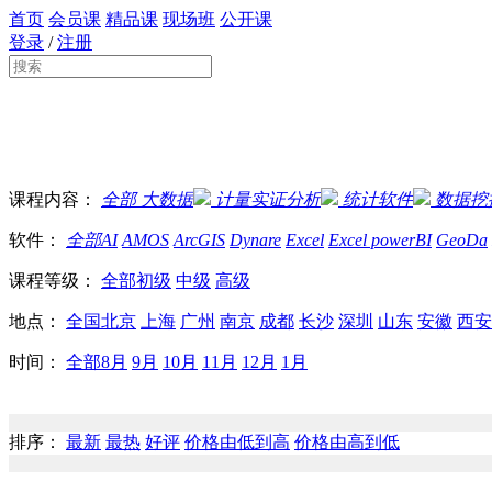
首页
会员课
精品课
现场班
公开课
登录
/
注册
课程内容：
全部
大数据
计量实证分析
统计软件
数据挖
软件：
全部
AI
AMOS
ArcGIS
Dynare
Excel
Excel powerBI
GeoDa
课程等级：
全部
初级
中级
高级
地点：
全国
北京
上海
广州
南京
成都
长沙
深圳
山东
安徽
西安
时间：
全部
8月
9月
10月
11月
12月
1月
排序：
最新
最热
好评
价格由低到高
价格由高到低