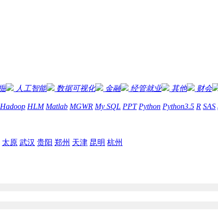
掘
人工智能
数据可视化
金融
经管就业
其他
财会
Hadoop
HLM
Matlab
MGWR
My SQL
PPT
Python
Python3.5
R
SAS
太原
武汉
贵阳
郑州
天津
昆明
杭州