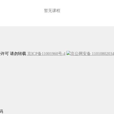
暂无课程
未经许可 请勿转载
京ICP备11001960号-4
京公网安备 1101080203
码