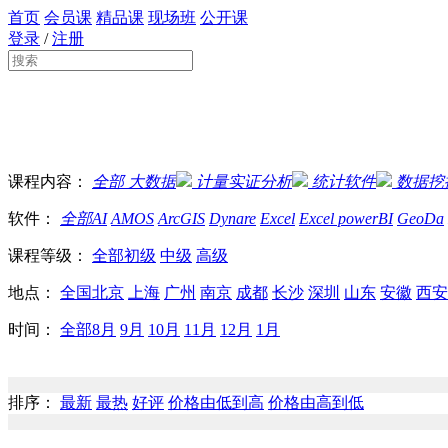
首页
会员课
精品课
现场班
公开课
登录
/
注册
课程内容：
全部
大数据
计量实证分析
统计软件
数据挖
软件：
全部
AI
AMOS
ArcGIS
Dynare
Excel
Excel powerBI
GeoDa
课程等级：
全部
初级
中级
高级
地点：
全国
北京
上海
广州
南京
成都
长沙
深圳
山东
安徽
西安
时间：
全部
8月
9月
10月
11月
12月
1月
排序：
最新
最热
好评
价格由低到高
价格由高到低