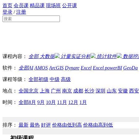
首页
会员课
精品课
现场班
公开课
登录
/
注册
课程内容：
全部
大数据
计量实证分析
统计软件
数据挖
软件：
全部
AI
AMOS
ArcGIS
Dynare
Excel
Excel powerBI
GeoDa
课程等级：
全部
初级
中级
高级
地点：
全国
北京
上海
广州
南京
成都
长沙
深圳
山东
安徽
西安
时间：
全部
8月
9月
10月
11月
12月
1月
排序：
最新
最热
好评
价格由低到高
价格由高到低
初级课程