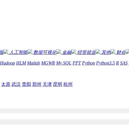
掘
人工智能
数据可视化
金融
经管就业
其他
财会
Hadoop
HLM
Matlab
MGWR
My SQL
PPT
Python
Python3.5
R
SAS
太原
武汉
贵阳
郑州
天津
昆明
杭州