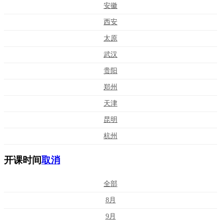
安徽
西安
太原
武汉
贵阳
郑州
天津
昆明
杭州
开课时间
取消
全部
8月
9月