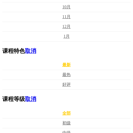
10月
11月
12月
1月
课程特色
取消
最新
最热
好评
课程等级
取消
全部
初级
中级