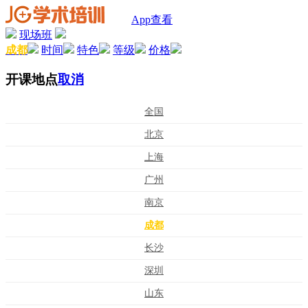
App查看
现场班
成都
时间
特色
等级
价格
开课地点
取消
全国
北京
上海
广州
南京
成都
长沙
深圳
山东